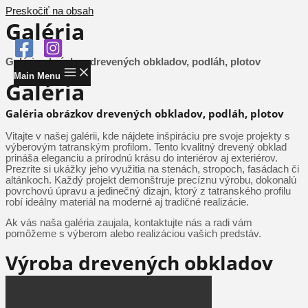
Preskočiť na obsah
Galéria
Galéria obrázkov drevených obkladov, podláh, plotov
Main Menu
Galéria
Galéria obrázkov drevených obkladov, podláh, plotov
Vitajte v našej galérii, kde nájdete inšpiráciu pre svoje projekty s
výberovým tatranským profilom. Tento kvalitný drevený obklad
prináša eleganciu a prírodnú krásu do interiérov aj exteriérov.
Prezrite si ukážky jeho využitia na stenách, stropoch, fasádach či
altánkoch. Každý projekt demonštruje precíznu výrobu, dokonalú
povrchovú úpravu a jedinečný dizajn, ktorý z tatranského profilu
robí ideálny materiál na moderné aj tradičné realizácie.
Ak vás naša galéria zaujala, kontaktujte nás a radi vám
pomôžeme s výberom alebo realizáciou vašich predstáv.
Výroba drevených obkladov