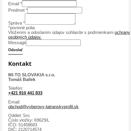
Email
*
Predmet
*
Správa
*
*povinné polia
Vložením a odoslaním údajov súhlasíte s podmienkami
ochrany
osobných údajov.
Message
Odoslať
Kontakt
MI-TO SLOVAKIA s.r.o.
Tomáš Ballek
Telefón:
+421 910 441 833
Email:
obchod@vyberovy-tatranskyprofil.sk
Oddiel: Sro
Číslo vložky: 69629/L
IČO: 51458683
DIČ: 2120714574