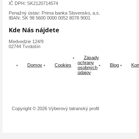
IČ DPH: SK2120714574
Penažný ústav: Prima banka Slovensko, a.s.
IBAN: SK 98 5600 0000 0052 8078 9001
Kde Nás nájdete
Medvedzie 124/9
02744 Tvrdošín
Zásady
ochrany
Domov
Cookies
Blog
Kon
osobných
údajov
Copyright © 2026 Výberový tatranský profil